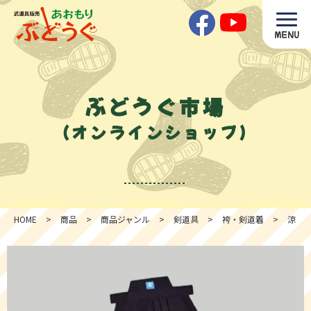
MENU
ぶどうぐ市場
（オンラインショップ）
HOME
>
商品
>
商品ジャンル
>
剣道具
>
袴・剣道着
>
涼 