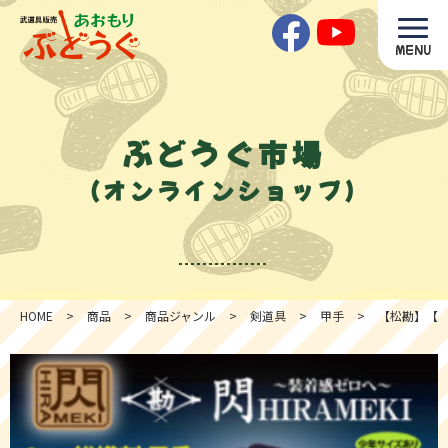
MENU
ぶどうぐ市場
（オンラインショップ）
HOME
>
商品
>
商品ジャンル
>
剣道具
>
甲手
>
【松勘】【L