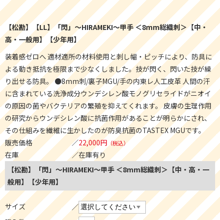
【松勘】【LL】「閃」～HIRAMEKI～甲手 ＜8mm総織刺＞【中・
高・一般用】【少年用】
装着感ゼロへ 適材適所の材料使用と刺し幅・ピッチにより、防具に
よる動き抵抗を極限まで少なくしました。技が閃く、閃いた技が繰
り出せる防具。 ●8mm刺/裏子MGU/手の内東レ人工皮革 人間の汗
に含まれている洗浄成分ウンデシレン酸モノグリセライドがニオイ
の原因の菌やバクテリアの繁殖を抑えてくれます。 皮膚の生理作用
の研究からウンデシレン酸に抗菌作用があることが明らかにされ、
その仕組みを繊維に生かしたのが防臭抗菌のTASTEX MGUです。
販売価格
22,000円
（税込）
在庫
在庫有り
【松勘】「閃」～HIRAMEKI～甲手 ＜8mm総織刺＞【中・高・一
般用】【少年用】
サイズ