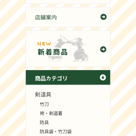
店舗案内
商品カテゴリ
剣道具
竹刀
袴・剣道着
防具
防具袋・竹刀袋